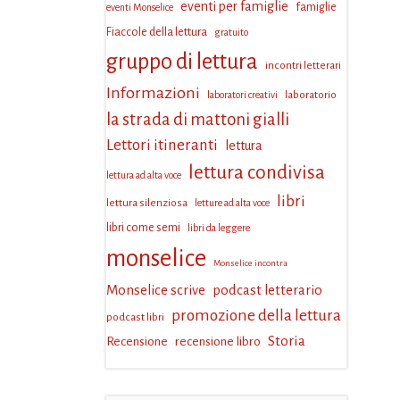
eventi per famiglie
famiglie
eventi Monselice
Fiaccole della lettura
gratuito
gruppo di lettura
incontri letterari
Informazioni
laboratorio
laboratori creativi
la strada di mattoni gialli
Lettori itineranti
lettura
lettura condivisa
lettura ad alta voce
libri
lettura silenziosa
letture ad alta voce
libri come semi
libri da leggere
monselice
Monselice incontra
Monselice scrive
podcast letterario
promozione della lettura
podcast libri
Storia
Recensione
recensione libro