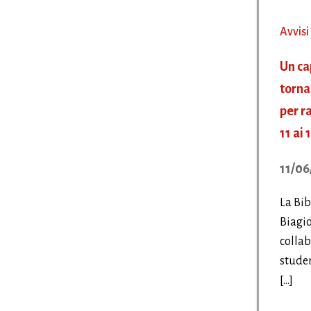
Avvisi
Un cap
torna 
per r
11 ai 
11/06
La Bi
Biagio
collab
studen
[…]