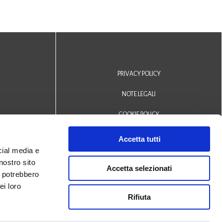
PRIVACY POLICY
NOTE LEGALI
COOKIE POLICY
DICHIARAZIONE DI ACCESSIBILITÀ
Accetta tutti
cial media e
Area riservata operatori
nostro sito
Accetta selezionati
i potrebbero
© 2024 Biblioteca Comunale
ei loro
Rifiuta
San Biagio Monselice -
Credits
Halley Veneto srl