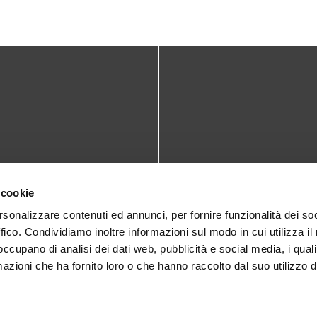
TATTI
DOVE SIAMO
 cookie
teca@comune.monselice.padova.it
Via San Biagio,10
rsonalizzare contenuti ed annunci, per fornire funzionalità dei so
ffico. Condividiamo inoltre informazioni sul modo in cui utilizza il 
35043 Monselice (PD)
 1905714
 occupano di analisi dei dati web, pubblicità e social media, i qual
azioni che ha fornito loro o che hanno raccolto dal suo utilizzo d