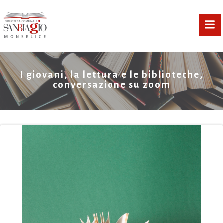
Vai
al
contenuto
I giovani, la lettura e le biblioteche,
conversazione su zoom