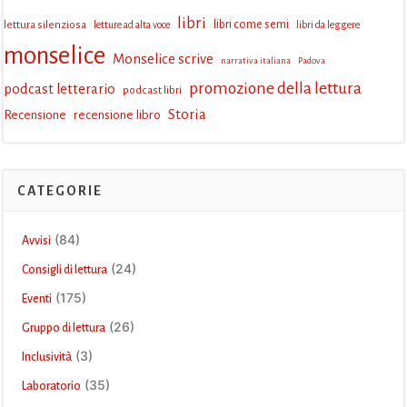
libri
lettura silenziosa
libri come semi
letture ad alta voce
libri da leggere
monselice
Monselice scrive
narrativa italiana
Padova
promozione della lettura
podcast letterario
podcast libri
Storia
Recensione
recensione libro
CATEGORIE
(84)
Avvisi
(24)
Consigli di lettura
(175)
Eventi
(26)
Gruppo di lettura
(3)
Inclusività
(35)
Laboratorio