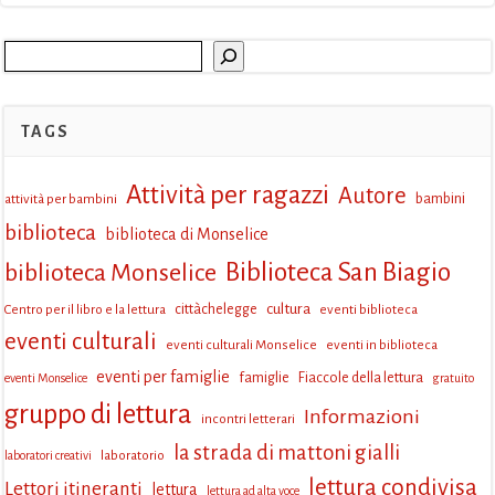
Cerca
TAGS
Attività per ragazzi
Autore
attività per bambini
bambini
biblioteca
biblioteca di Monselice
Biblioteca San Biagio
biblioteca Monselice
cultura
Centro per il libro e la lettura
cittàchelegge
eventi biblioteca
eventi culturali
eventi culturali Monselice
eventi in biblioteca
eventi per famiglie
famiglie
Fiaccole della lettura
eventi Monselice
gratuito
gruppo di lettura
Informazioni
incontri letterari
la strada di mattoni gialli
laboratorio
laboratori creativi
lettura condivisa
Lettori itineranti
lettura
lettura ad alta voce