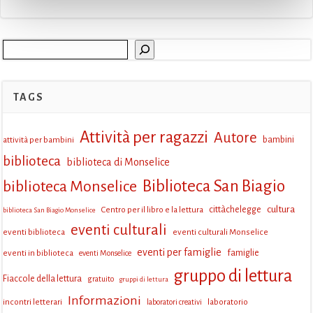
navigation
navigation
Cerca
TAGS
Attività per ragazzi
Autore
attività per bambini
bambini
biblioteca
biblioteca di Monselice
Biblioteca San Biagio
biblioteca Monselice
cultura
Centro per il libro e la lettura
cittàchelegge
biblioteca San Biagio Monselice
eventi culturali
eventi biblioteca
eventi culturali Monselice
eventi per famiglie
eventi in biblioteca
famiglie
eventi Monselice
gruppo di lettura
Fiaccole della lettura
gratuito
gruppi di lettura
Informazioni
incontri letterari
laboratorio
laboratori creativi