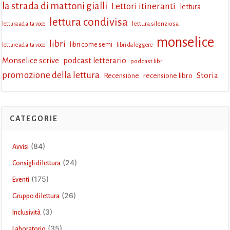
la strada di mattoni gialli
Lettori itineranti
lettura
lettura condivisa
lettura silenziosa
lettura ad alta voce
monselice
libri
libri come semi
letture ad alta voce
libri da leggere
Monselice scrive
podcast letterario
podcast libri
promozione della lettura
Storia
Recensione
recensione libro
CATEGORIE
(84)
Avvisi
(24)
Consigli di lettura
(175)
Eventi
(26)
Gruppo di lettura
(3)
Inclusività
(35)
Laboratorio