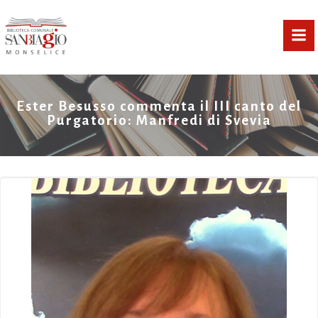
Vai
al
contenuto
Ester Besusso commenta il III canto del
Purgatorio: Manfredi di Svevia