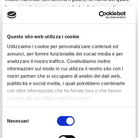
ha pur combattuto e riportato le due ferite mortali.
Nomina invece, con una significativa scelta “patrilineare”,
la madre di Federico, beata in Paradiso, quasi a
rammentare la sacralità storica dell’Impero. Manfredi
Questo sito web utilizza i cookie
fu scomunicato e marchiato dalla storiografia guelfa dei
Utilizziamo i cookie per personalizzare contenuti ed
delitti più orrendi. Ma la sua salvezza è un monito sia
annunci, per fornire funzionalità dei social media e per
all’intransigenza della Chiesa, che tendeva a porre la
analizzare il nostro traffico. Condividiamo inoltre
propria legge al di sopra della misericordia di Dio, sia alle
informazioni sul modo in cui utilizza il nostro sito con i
nostri partner che si occupano di analisi dei dati web,
superficiali congetture della gente comune, facile a
pubblicità e social media, i quali potrebbero combinarle
dimenticare l’interiorità della coscienza e a pronosticare
con altre informazioni che ha fornito loro o che hanno
la collocazione ultraterrena solo sulla base del
raccolto dal suo utilizzo dei loro servizi.
comportamento esteriore.
Selezione
L’imperscrutabilità della giustizia divina
Necessari
del
consenso
Dante, attraverso la figura di Manfredi, mostra con un