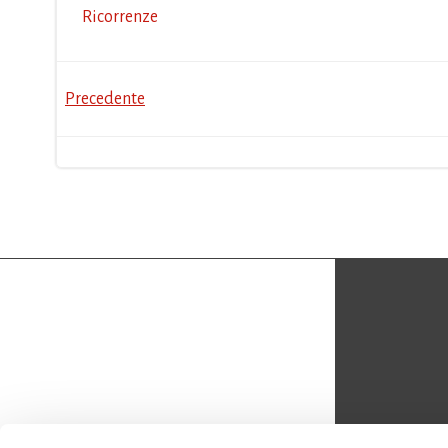
Ricorrenze
Post
Precedente
navigation
CON