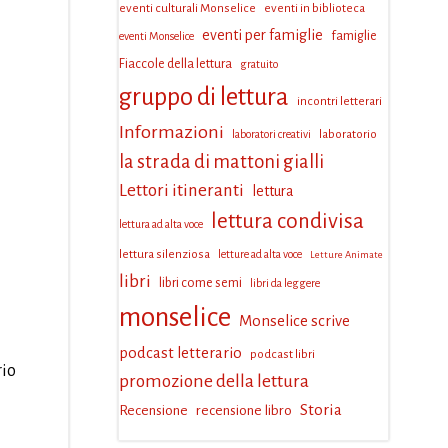
eventi culturali Monselice
eventi in biblioteca
eventi per famiglie
famiglie
eventi Monselice
Fiaccole della lettura
gratuito
gruppo di lettura
incontri letterari
Informazioni
laboratorio
laboratori creativi
la strada di mattoni gialli
Lettori itineranti
lettura
lettura condivisa
lettura ad alta voce
lettura silenziosa
letture ad alta voce
Letture Animate
libri
libri come semi
libri da leggere
monselice
Monselice scrive
podcast letterario
podcast libri
rio
promozione della lettura
Storia
Recensione
recensione libro