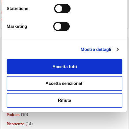
monselice
Monselice scrive
Monselice incontra
Statistiche
promozione della lettura
podcast letterario
podcast libri
Storia
Recensione
recensione libro
Marketing
CATEGORIE
Mostra dettagli
(84)
Avvisi
Accetta tutti
(24)
Consigli di lettura
(175)
Eventi
Accetta selezionati
(26)
Gruppo di lettura
(3)
Inclusività
Rifiuta
(35)
Laboratorio
(19)
Podcast
(14)
Ricorrenze