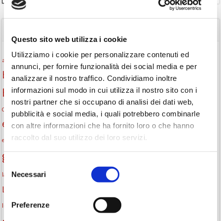
TAGS
Questo sito web utilizza i cookie
Utilizziamo i cookie per personalizzare contenuti ed
Attività per ragazzi
Autore
attività per bambini
bambini
annunci, per fornire funzionalità dei social media e per
biblioteca
biblioteca di Monselice
analizzare il nostro traffico. Condividiamo inoltre
biblioteca comunale
informazioni sul modo in cui utilizza il nostro sito con i
Biblioteca San Biagio
biblioteca Monselice
nostri partner che si occupano di analisi dei dati web,
cultura
Centro per il libro e la lettura
cittàchelegge
eventi biblioteca
pubblicità e social media, i quali potrebbero combinarle
eventi culturali
con altre informazioni che ha fornito loro o che hanno
eventi culturali Monselice
eventi in biblioteca
raccolto dal suo utilizzo dei loro servizi.
eventi per famiglie
famiglie
Fiaccole della lettura
eventi Monselice
gratuito
gruppo di lettura
Informazioni
incontri letterari
Selezione
la strada di mattoni gialli
Necessari
laboratorio
laboratori creativi
del
lettura condivisa
consenso
Lettori itineranti
lettura
lettura ad alta voce
libri
Preferenze
lettura silenziosa
libri come semi
letture ad alta voce
libri da leggere