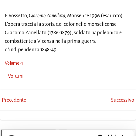
F. Rossetto,
Giacomo Zanellato
, Monselice 1996 (esaurito)
L’opera traccia la storia del colonnello monselicense
Giacomo Zanellato (1786-1879), soldato napoleonico e
combattente a Vicenza nella prima guerra
d’indipendenza 1848-49.
Volume-1
Volumi
Post
Post
Precedente
Successivo
navigation
navigation
Cerca