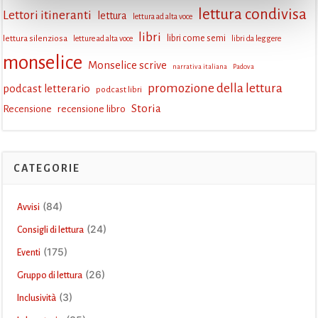
lettura condivisa
Lettori itineranti
lettura
lettura ad alta voce
libri
lettura silenziosa
libri come semi
letture ad alta voce
libri da leggere
monselice
Monselice scrive
narrativa italiana
Padova
promozione della lettura
podcast letterario
podcast libri
Storia
Recensione
recensione libro
CATEGORIE
(84)
Avvisi
(24)
Consigli di lettura
(175)
Eventi
(26)
Gruppo di lettura
(3)
Inclusività