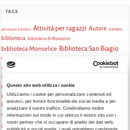
TAGS
Attività per ragazzi
Autore
attività per bambini
bambini
biblioteca
biblioteca di Monselice
Biblioteca San Biagio
biblioteca Monselice
cultura
Centro per il libro e la lettura
cittàchelegge
cepell
cultura Monselice
eventi culturali
eventi biblioteca
eventi culturali Monselice
eventi per famiglie
eventi in biblioteca
famiglie
eventi Monselice
gruppo di lettura
Questo sito web utilizza i cookie
Fiaccole della lettura
incontri letterari
gratuito
Utilizziamo i cookie per personalizzare contenuti ed
Informazioni
laboratorio
laboratori creativi
annunci, per fornire funzionalità dei social media e per
la strada di mattoni gialli
Lettori itineranti
lettura
analizzare il nostro traffico. Condividiamo inoltre
lettura condivisa
informazioni sul modo in cui utilizza il nostro sito con i
lettura silenziosa
lettura ad alta voce
nostri partner che si occupano di analisi dei dati web,
monselice
libri
libri come semi
letture ad alta voce
libri da leggere
pubblicità e social media, i quali potrebbero combinarle