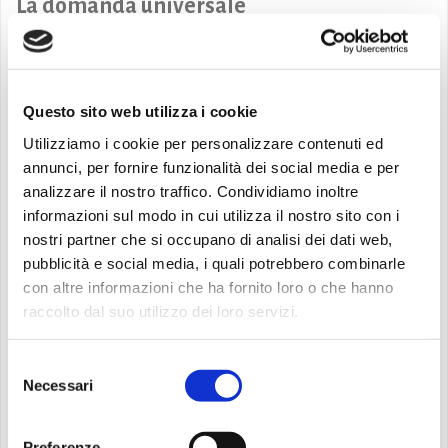
La domanda universale
La vera domanda è: quanto siamo davvero disposti a
cambiare quando la vita ci mette alla prova? Ci vuole un
evento catastrofico per farci svegliare? O basta un po’ di
Questo sito web utilizza i cookie
coraggio, come quello che mostra Rosemary, per fare il
Utilizziamo i cookie per personalizzare contenuti ed
primo passo verso una nuova direzione?
annunci, per fornire funzionalità dei social media e per
analizzare il nostro traffico. Condividiamo inoltre
Un gesto gentile o una vendetta?
informazioni sul modo in cui utilizza il nostro sito con i
nostri partner che si occupano di analisi dei dati web,
E ora, un piccolo spoiler: alla fine, dopo tutti i tentativi di
pubblicità e social media, i quali potrebbero combinarle
cambiamento da parte di Rosemary, siamo comunque
con altre informazioni che ha fornito loro o che hanno
rimasti con il dubbio. Le sue azioni nei confronti di Mr.
raccolto dal suo utilizzo dei loro servizi.
Ransome erano solo gentilezza, o un modo per punirlo un
po’, per vendicarsi della sua staticità?
Selezione
Necessari
del
Conclusione: la lezione di
consenso
Preferenze