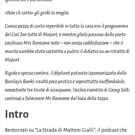
«Non c’è carta» gli gridò la moglie.
L’unico pezzo di carta reperibile in tutta la casa era il programma
del Così fan tutte di Mozart, e mentre glielo passava dalla porta
socchiusa Mrs Ransome noto – non senza soddisfazione – che il
marito sarebbe stato costretto a pulirsi il didietro su un ritratto di
Mozart.
Rigido e spesso com’era, il dépliant patinato (sponsorizzato dalla
Barclay’s Bank) risultò poco pratico e soprattutto inaffondabile;
nonostante tre tirate di sciacquone, l’occhio risentito di Georg Solti
continuò a fulminare Mr Ransome dal buco della tazza.
Intro
Bentornati su “La Strada di Mattoni Gialli”, il podcast che