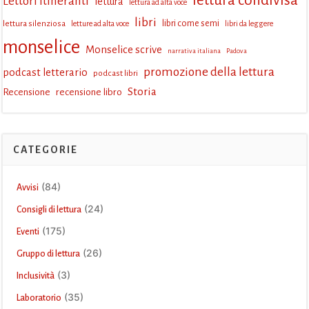
lettura condivisa
Lettori itineranti
lettura
lettura ad alta voce
libri
lettura silenziosa
libri come semi
letture ad alta voce
libri da leggere
monselice
Monselice scrive
narrativa italiana
Padova
promozione della lettura
podcast letterario
podcast libri
Storia
Recensione
recensione libro
CATEGORIE
(84)
Avvisi
(24)
Consigli di lettura
(175)
Eventi
(26)
Gruppo di lettura
(3)
Inclusività
(35)
Laboratorio