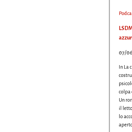
Podca
LSDM
azzur
07/06
In La 
costru
psicol
colpa 
Un ro
il let
lo acc
aperto