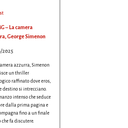
st
G – La camera
ra, George Simenon
/2025
camera azzurra, Simenon
isce un thriller
ogico raffinato dove eros,
e destino si intrecciano.
manzo intenso che seduce
tore dalla prima pagina e
ompagna fino a un finale
 che fa discutere.