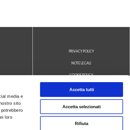
PRIVACY POLICY
NOTE LEGALI
COOKIE POLICY
DICHIARAZIONE DI ACCESSIBILITÀ
Accetta tutti
cial media e
Area riservata operatori
nostro sito
Accetta selezionati
i potrebbero
© 2024 Biblioteca Comunale
ei loro
Rifiuta
San Biagio Monselice -