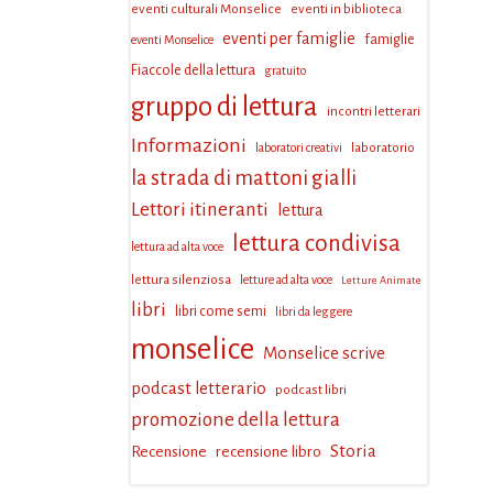
eventi culturali Monselice
eventi in biblioteca
eventi per famiglie
famiglie
eventi Monselice
Fiaccole della lettura
gratuito
gruppo di lettura
incontri letterari
Informazioni
laboratorio
laboratori creativi
la strada di mattoni gialli
Lettori itineranti
lettura
lettura condivisa
lettura ad alta voce
lettura silenziosa
letture ad alta voce
Letture Animate
libri
libri come semi
libri da leggere
monselice
Monselice scrive
podcast letterario
podcast libri
promozione della lettura
Storia
Recensione
recensione libro