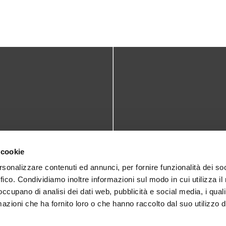
TATTI
DOVE SIAMO
 cookie
teca@comune.monselice.padova.it
Via San Biagio,10
rsonalizzare contenuti ed annunci, per fornire funzionalità dei so
ffico. Condividiamo inoltre informazioni sul modo in cui utilizza il 
35043 Monselice (PD)
 1905714
 occupano di analisi dei dati web, pubblicità e social media, i qual
azioni che ha fornito loro o che hanno raccolto dal suo utilizzo d