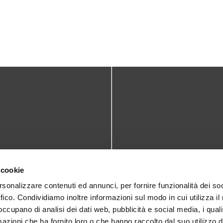
TATTI
DOVE SIAMO
 cookie
teca@comune.monselice.padova.it
Via San Biagio,10
rsonalizzare contenuti ed annunci, per fornire funzionalità dei so
ffico. Condividiamo inoltre informazioni sul modo in cui utilizza il 
35043 Monselice (PD)
 1905714
 occupano di analisi dei dati web, pubblicità e social media, i qual
azioni che ha fornito loro o che hanno raccolto dal suo utilizzo d