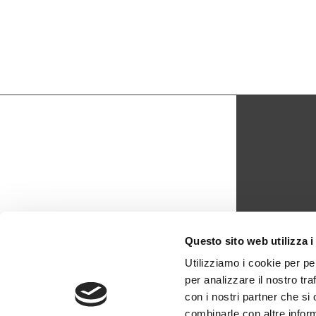
CON
Questo sito web utilizza i
biblio
Utilizziamo i cookie per pe
per analizzare il nostro tra
0429 -
con i nostri partner che si
combinarle con altre inform