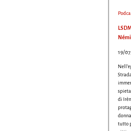
Podca
LSDMG
Némi
19/07
Nell’e
Strada
immer
spieta
di Irè
protag
donna
tutto 