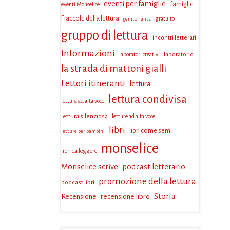
eventi per famiglie
famiglie
eventi Monselice
Fiaccole della lettura
gratuito
genitorialità
gruppo di lettura
incontri letterari
Informazioni
laboratorio
laboratori creativi
la strada di mattoni gialli
Lettori itineranti
lettura
lettura condivisa
lettura ad alta voce
lettura silenziosa
letture ad alta voce
libri
libri come semi
letture per bambini
monselice
libri da leggere
Monselice scrive
podcast letterario
promozione della lettura
podcast libri
Storia
Recensione
recensione libro