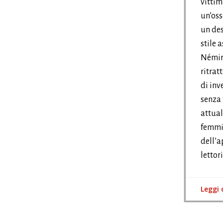
vittim
un’oss
un des
stile 
Némiro
ritrat
di inv
senza 
attual
femmin
dell’a
lettor
Leggi 