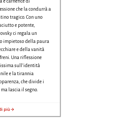
a e carnefice di
essione che la condurrà a
tino tragico. Con uno
asciutto e potente,
vsky ci regala un
to impietoso della paura
ecchiare e della vanità
freni. Una riflessione
issima sull’identità
ile e la tirannia
pparenza, che divide i
i ma lascia il segno.
di più