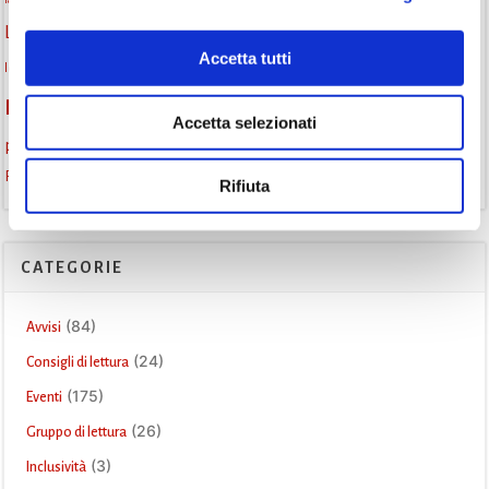
lettura condivisa
Lettori itineranti
lettura
lettura ad alta voce
Accetta tutti
libri
lettura silenziosa
libri come semi
letture ad alta voce
libri da leggere
monselice
Monselice scrive
Monselice incontra
Accetta selezionati
promozione della lettura
podcast letterario
podcast libri
Storia
Recensione
recensione libro
Rifiuta
CATEGORIE
(84)
Avvisi
(24)
Consigli di lettura
(175)
Eventi
(26)
Gruppo di lettura
(3)
Inclusività