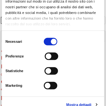
informazioni sul modo in cui utilizza il nostro sito con i
nostri partner che si occupano di analisi dei dati web,
pubblicità e social media, i quali potrebbero combinarle
con altre informazioni che ha fornito loro o che hanno
Cerca
raccolto dal suo utilizzo dei loro servizi.
TAGS
Selezione
Necessari
del
consenso
Attività per ragazzi
Autore
attività per bambini
bambini
Preferenze
biblioteca
biblioteca di Monselice
biblioteca comunale
Biblioteca San Biagio
biblioteca Monselice
Statistiche
cultura
Centro per il libro e la lettura
cittàchelegge
eventi biblioteca
eventi culturali
eventi culturali Monselice
eventi in biblioteca
Marketing
eventi per famiglie
famiglie
Fiaccole della lettura
eventi Monselice
gratuito
gruppo di lettura
Informazioni
incontri letterari
Mostra dettagli
la strada di mattoni gialli
laboratorio
laboratori creativi