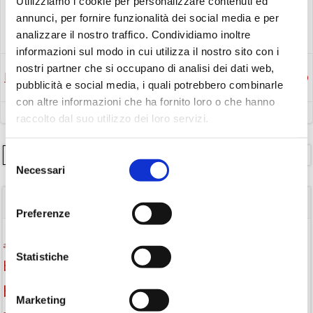
Utilizziamo i cookie per personalizzare contenuti ed
annunci, per fornire funzionalità dei social media e per
Eventi
Laboratorio
analizzare il nostro traffico. Condividiamo inoltre
informazioni sul modo in cui utilizza il nostro sito con i
nostri partner che si occupano di analisi dei dati web,
Post
Post
Precedente
Successivo
pubblicità e social media, i quali potrebbero combinarle
con altre informazioni che ha fornito loro o che hanno
navigation
navigation
raccolto dal suo utilizzo dei loro servizi.
Cerca
Selezione
Necessari
del
consenso
TAGS
Preferenze
Attività per ragazzi
Autore
attività per bambini
bambini
Statistiche
biblioteca
biblioteca di Monselice
Biblioteca San Biagio
biblioteca Monselice
Marketing