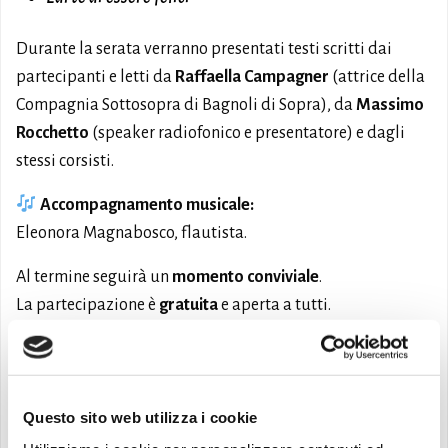
Durante la serata verranno presentati testi scritti dai
partecipanti e letti da
Raffaella Campagner
(attrice della
Compagnia Sottosopra di Bagnoli di Sopra), da
Massimo
Rocchetto
(speaker radiofonico e presentatore) e dagli
stessi corsisti.
Accompagnamento musicale:
Eleonora Magnabosco, flautista.
Al termine seguirà un
momento conviviale
.
La partecipazione è
gratuita
e aperta a tutti.
L’evento è inserito nell’iniziativa regionale
Il Veneto legge
Info e contatti:
Questo sito web utilizza i cookie
0429 1905714 –
338 6526635