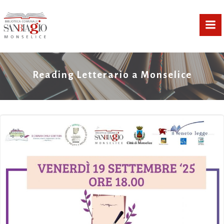
Vai
al
contenuto
Reading Letterario a Monselice