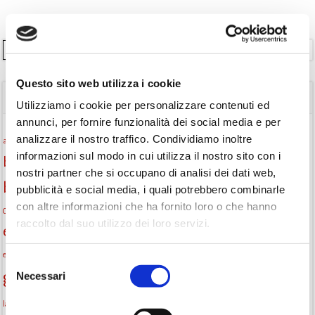
Cerca
Questo sito web utilizza i cookie
TAGS
Utilizziamo i cookie per personalizzare contenuti ed
annunci, per fornire funzionalità dei social media e per
Attività per ragazzi
Autore
analizzare il nostro traffico. Condividiamo inoltre
attività per bambini
bambini
informazioni sul modo in cui utilizza il nostro sito con i
biblioteca
biblioteca di Monselice
biblioteca comunale
nostri partner che si occupano di analisi dei dati web,
Biblioteca San Biagio
biblioteca Monselice
pubblicità e social media, i quali potrebbero combinarle
con altre informazioni che ha fornito loro o che hanno
cultura
Centro per il libro e la lettura
cittàchelegge
eventi biblioteca
raccolto dal suo utilizzo dei loro servizi.
eventi culturali
eventi culturali Monselice
eventi in biblioteca
eventi per famiglie
famiglie
Fiaccole della lettura
eventi Monselice
gratuito
Selezione
gruppo di lettura
Necessari
Informazioni
del
incontri letterari
consenso
la strada di mattoni gialli
laboratorio
laboratori creativi