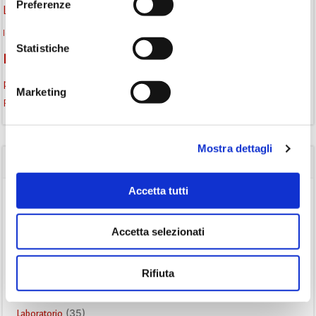
Preferenze
lettura condivisa
Lettori itineranti
lettura
lettura ad alta voce
libri
lettura silenziosa
libri come semi
letture ad alta voce
libri da leggere
Statistiche
monselice
Monselice scrive
Monselice incontra
promozione della lettura
podcast letterario
podcast libri
Marketing
Storia
Recensione
recensione libro
Mostra dettagli
CATEGORIE
Accetta tutti
(84)
Avvisi
(24)
Consigli di lettura
Accetta selezionati
(175)
Eventi
(26)
Gruppo di lettura
Rifiuta
(3)
Inclusività
(35)
Laboratorio