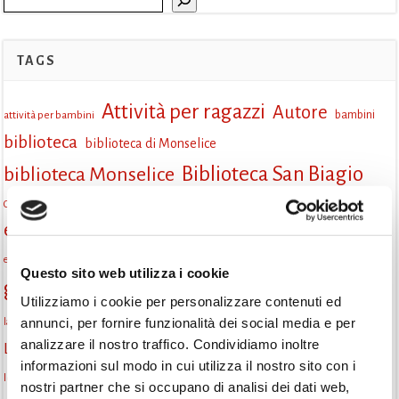
TAGS
Attività per ragazzi
Autore
attività per bambini
bambini
biblioteca
biblioteca di Monselice
Biblioteca San Biagio
biblioteca Monselice
cultura
Centro per il libro e la lettura
cittàchelegge
eventi biblioteca
eventi culturali
eventi culturali Monselice
eventi in biblioteca
eventi per famiglie
famiglie
Fiaccole della lettura
eventi Monselice
gratuito
Questo sito web utilizza i cookie
gruppo di lettura
Informazioni
incontri letterari
Utilizziamo i cookie per personalizzare contenuti ed
la strada di mattoni gialli
annunci, per fornire funzionalità dei social media e per
laboratorio
laboratori creativi
analizzare il nostro traffico. Condividiamo inoltre
lettura condivisa
Lettori itineranti
lettura
lettura ad alta voce
informazioni sul modo in cui utilizza il nostro sito con i
libri
lettura silenziosa
libri come semi
letture ad alta voce
libri da leggere
nostri partner che si occupano di analisi dei dati web,