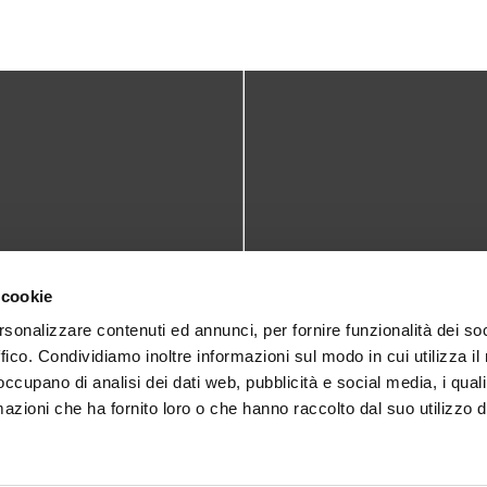
TATTI
DOVE SIAMO
 cookie
teca@comune.monselice.padova.it
Via San Biagio,10
rsonalizzare contenuti ed annunci, per fornire funzionalità dei so
ffico. Condividiamo inoltre informazioni sul modo in cui utilizza il 
35043 Monselice (PD)
 1905714
 occupano di analisi dei dati web, pubblicità e social media, i qual
azioni che ha fornito loro o che hanno raccolto dal suo utilizzo d