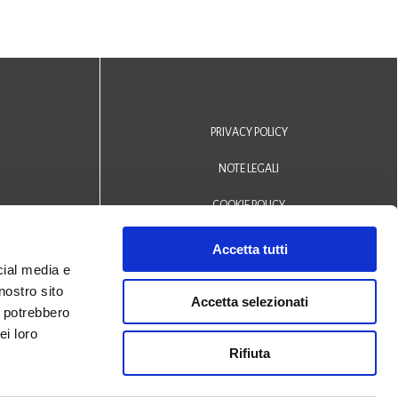
PRIVACY POLICY
NOTE LEGALI
COOKIE POLICY
DICHIARAZIONE DI ACCESSIBILITÀ
Accetta tutti
cial media e
Area riservata operatori
nostro sito
Accetta selezionati
i potrebbero
© 2024 Biblioteca Comunale
ei loro
Rifiuta
San Biagio Monselice -
Credits
Halley Veneto srl