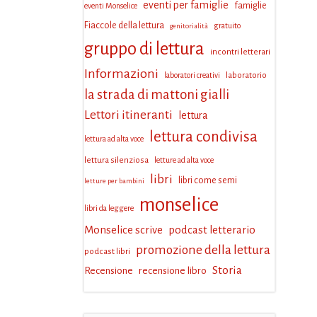
eventi per famiglie
famiglie
eventi Monselice
Fiaccole della lettura
gratuito
genitorialità
gruppo di lettura
incontri letterari
Informazioni
laboratorio
laboratori creativi
la strada di mattoni gialli
Lettori itineranti
lettura
lettura condivisa
lettura ad alta voce
lettura silenziosa
letture ad alta voce
libri
libri come semi
letture per bambini
monselice
libri da leggere
Monselice scrive
podcast letterario
promozione della lettura
podcast libri
Storia
Recensione
recensione libro