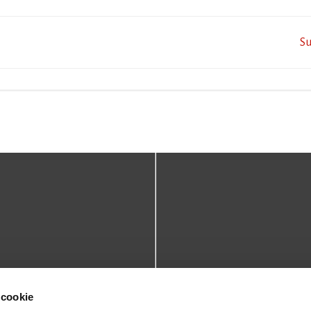
Post
Su
navigation
TATTI
DOVE SIAMO
 cookie