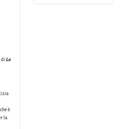
 di
La
tizia
 che è
r la