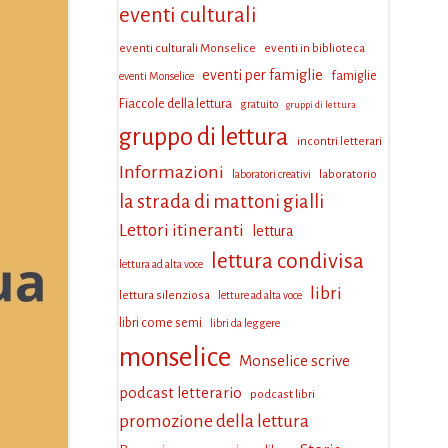
eventi culturali
eventi culturali Monselice
eventi in biblioteca
eventi per famiglie
famiglie
eventi Monselice
Fiaccole della lettura
gratuito
gruppi di lettura
gruppo di lettura
incontri letterari
Informazioni
laboratorio
laboratori creativi
la strada di mattoni gialli
Lettori itineranti
lettura
lettura condivisa
lettura ad alta voce
libri
lettura silenziosa
letture ad alta voce
libri come semi
libri da leggere
monselice
Monselice scrive
podcast letterario
podcast libri
promozione della lettura