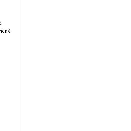
o
 non è