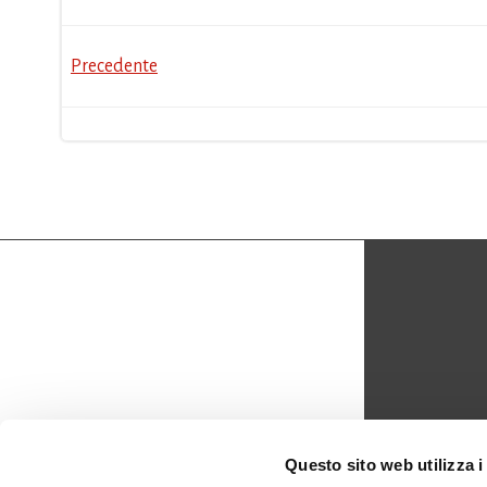
Post
Precedente
navigation
CON
Questo sito web utilizza i