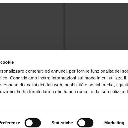
TATTI
DOVE SIAMO
 cookie
teca@comune.monselice.padova.it
Via San Biagio,10
rsonalizzare contenuti ed annunci, per fornire funzionalità dei so
ffico. Condividiamo inoltre informazioni sul modo in cui utilizza il 
35043 Monselice (PD)
 1905714
 occupano di analisi dei dati web, pubblicità e social media, i qual
azioni che ha fornito loro o che hanno raccolto dal suo utilizzo d
Preferenze
Statistiche
Marketing