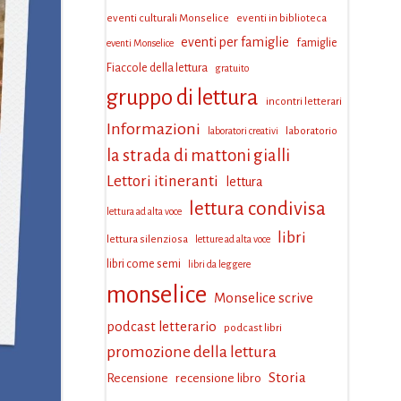
eventi culturali Monselice
eventi in biblioteca
eventi per famiglie
famiglie
eventi Monselice
Fiaccole della lettura
gratuito
gruppo di lettura
incontri letterari
Informazioni
laboratorio
laboratori creativi
la strada di mattoni gialli
Lettori itineranti
lettura
lettura condivisa
lettura ad alta voce
libri
lettura silenziosa
letture ad alta voce
libri come semi
libri da leggere
monselice
Monselice scrive
podcast letterario
podcast libri
promozione della lettura
Storia
Recensione
recensione libro