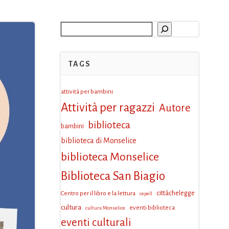
Cerca
TAGS
attività per bambini
Attività per ragazzi
Autore
biblioteca
bambini
biblioteca di Monselice
biblioteca Monselice
Biblioteca San Biagio
Centro per il libro e la lettura
cittàchelegge
cepell
cultura
eventi biblioteca
cultura Monselice
eventi culturali