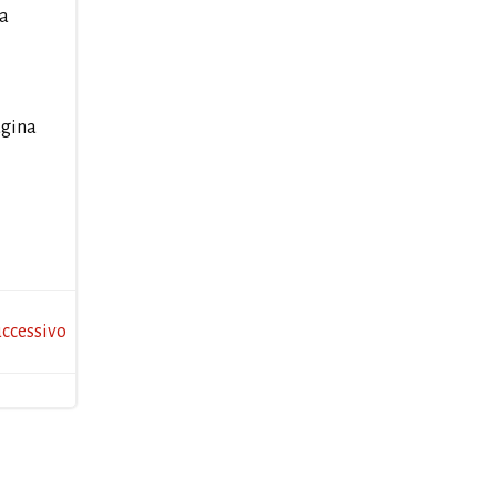
la
agina
ccessivo