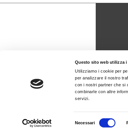
CON
Questo sito web utilizza i
biblio
Utilizziamo i cookie per pe
per analizzare il nostro tra
0429 -
con i nostri partner che si
combinarle con altre inform
servizi.
Selezione
Necessari
del