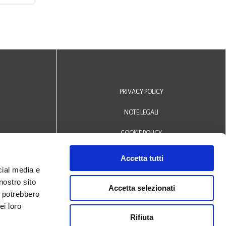
PRIVACY POLICY
NOTE LEGALI
COOKIE POLICY
DICHIARAZIONE DI ACCESSIBILITÀ
Accetta tutti
cial media e
Area riservata operatori
nostro sito
Accetta selezionati
i potrebbero
© 2024 Biblioteca Comunale
ei loro
Rifiuta
San Biagio Monselice -