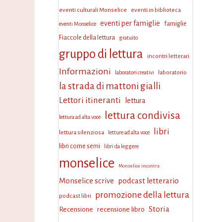
eventi culturali Monselice
eventi in biblioteca
eventi per famiglie
famiglie
eventi Monselice
Fiaccole della lettura
gratuito
gruppo di lettura
incontri letterari
Informazioni
laboratorio
laboratori creativi
la strada di mattoni gialli
Lettori itineranti
lettura
lettura condivisa
lettura ad alta voce
libri
lettura silenziosa
letture ad alta voce
libri come semi
libri da leggere
monselice
Monselice incontra
Monselice scrive
podcast letterario
promozione della lettura
podcast libri
Storia
Recensione
recensione libro