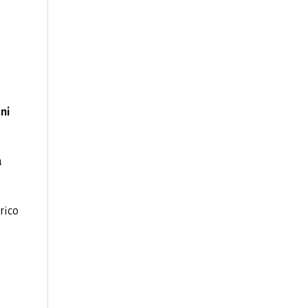
ni
a
rico