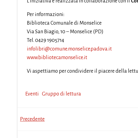
L’iniziativa è realizzata in collaborazione con il
Com
Per informazioni:
Biblioteca Comunale di Monselice
Via San Biagio, 10 – Monselice (PD)
Tel. 0429 1905714
infolibri@comune.monselice.padova.it
www.bibliotecamonselice.it
Vi aspettiamo per condividere il piacere della lett
Eventi
Gruppo di lettura
Post
Precedente
navigation