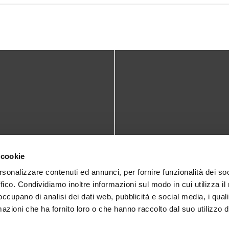
TATTI
DOVE SIAMO
 cookie
teca@comune.monselice.padova.it
Via San Biagio,10
rsonalizzare contenuti ed annunci, per fornire funzionalità dei so
ffico. Condividiamo inoltre informazioni sul modo in cui utilizza il 
35043 Monselice (PD)
 1905714
 occupano di analisi dei dati web, pubblicità e social media, i qual
azioni che ha fornito loro o che hanno raccolto dal suo utilizzo d