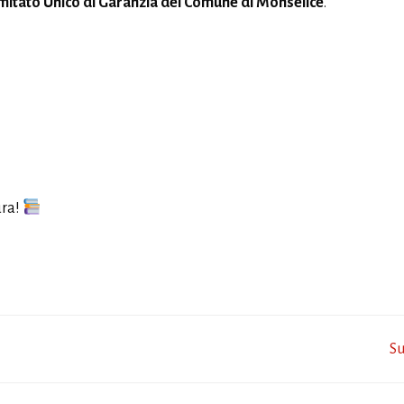
itato Unico di Garanzia del Comune di Monselice
.
ura!
Post
Su
navigation