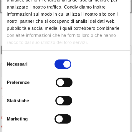
Leggi di più
analizzare il nostro traffico. Condividiamo inoltre
informazioni sul modo in cui utilizza il nostro sito con i
nostri partner che si occupano di analisi dei dati web,
pubblicità e social media, i quali potrebbero combinarle
con altre informazioni che ha fornito loro o che hanno
raccolto dal suo utilizzo dei loro servizi.
Cerca
Selezione
Necessari
del
TAGS
consenso
Preferenze
Attività per ragazzi
Autore
attività per bambini
bambini
biblioteca
biblioteca di Monselice
Statistiche
Biblioteca San Biagio
biblioteca Monselice
cultura
Centro per il libro e la lettura
cittàchelegge
eventi biblioteca
Marketing
eventi culturali
eventi culturali Monselice
eventi in biblioteca