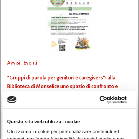
Avvisi
Eventi
“Gruppi di parola per genitori e caregivers”: alla
Biblioteca di Monselice uno spazio di confronto e
crescita condivisa
05/01/2026
Questo sito web utilizza i cookie
La Biblioteca di Monselice propone un ciclo di Gruppi di parola per genitori
Utilizziamo i cookie per personalizzare contenuti ed
e caregivers, […]
annunci, per fornire funzionalità dei social media e per