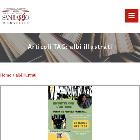
Vai
al
contenuto
Articoli TAG: albi illustrati
Home
albi illustrati