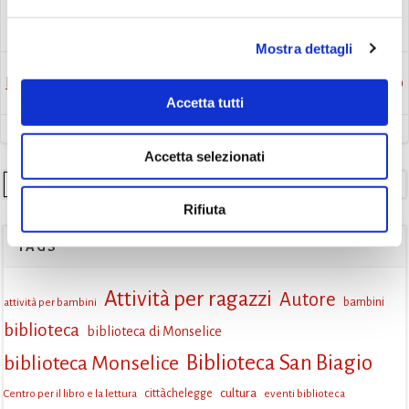
Avvisi
Eventi
Mostra dettagli
Post
Post
Precedente
Successivo
Accetta tutti
navigation
navigation
Accetta selezionati
Cerca
Rifiuta
TAGS
Attività per ragazzi
Autore
attività per bambini
bambini
biblioteca
biblioteca di Monselice
Biblioteca San Biagio
biblioteca Monselice
cultura
Centro per il libro e la lettura
cittàchelegge
eventi biblioteca