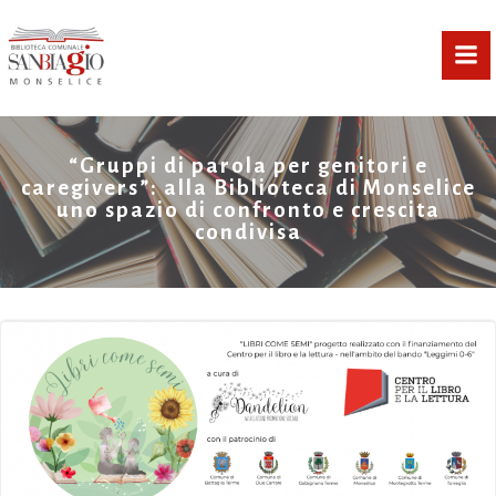
Vai
al
contenuto
“Gruppi di parola per genitori e
caregivers”: alla Biblioteca di Monselice
uno spazio di confronto e crescita
condivisa