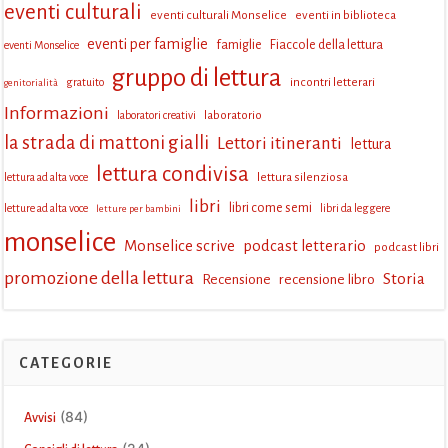
eventi culturali
eventi culturali Monselice
eventi in biblioteca
eventi per famiglie
famiglie
Fiaccole della lettura
eventi Monselice
gruppo di lettura
incontri letterari
gratuito
genitorialità
Informazioni
laboratorio
laboratori creativi
la strada di mattoni gialli
Lettori itineranti
lettura
lettura condivisa
lettura silenziosa
lettura ad alta voce
libri
libri come semi
letture ad alta voce
libri da leggere
letture per bambini
monselice
Monselice scrive
podcast letterario
podcast libri
promozione della lettura
Storia
Recensione
recensione libro
CATEGORIE
(84)
Avvisi