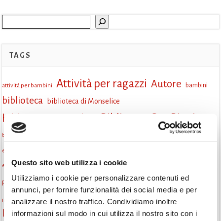
Cerca
TAGS
Attività per ragazzi
Autore
attività per bambini
bambini
biblioteca
biblioteca di Monselice
Biblioteca San Biagio
biblioteca Monselice
cultura
Centro per il libro e la lettura
cittàchelegge
biblioteca San Biagio Monselice
eventi culturali
eventi biblioteca
eventi culturali Monselice
Questo sito web utilizza i cookie
eventi per famiglie
eventi in biblioteca
famiglie
eventi Monselice
Utilizziamo i cookie per personalizzare contenuti ed
gruppo di lettura
Fiaccole della lettura
gratuito
gruppi di lettura
annunci, per fornire funzionalità dei social media e per
Informazioni
incontri letterari
laboratorio
laboratori creativi
analizzare il nostro traffico. Condividiamo inoltre
la strada di mattoni gialli
informazioni sul modo in cui utilizza il nostro sito con i
Lettori itineranti
lettura