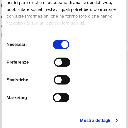
nostri partner che si occupano di analisi dei dati web,
lettura condivisa
lettura silenziosa
lettura ad alta voce
pubblicità e social media, i quali potrebbero combinarle
monselice
con altre informazioni che ha fornito loro o che hanno
libri
libri come semi
letture ad alta voce
libri da leggere
raccolto dal suo utilizzo dei loro servizi.
Monselice scrive
podcast letterario
podcast libri
promozione della lettura
Storia
Recensione
recensione libro
Selezione
Necessari
del
consenso
CATEGORIE
Preferenze
(84)
Avvisi
Statistiche
(24)
Consigli di lettura
(175)
Eventi
Marketing
(26)
Gruppo di lettura
(3)
Inclusività
(35)
Laboratorio
Mostra dettagli