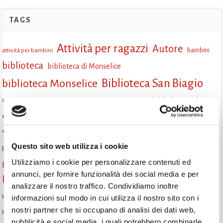
TAGS
Attività per ragazzi
Autore
attività per bambini
bambini
biblioteca
biblioteca di Monselice
Biblioteca San Biagio
biblioteca Monselice
cultura
Centro per il libro e la lettura
cittàchelegge
biblioteca San Biagio Monselice
eventi culturali
eventi biblioteca
eventi culturali Monselice
eventi per famiglie
eventi in biblioteca
famiglie
eventi Monselice
gruppo di lettura
Questo sito web utilizza i cookie
Fiaccole della lettura
incontri letterari
gratuito
Utilizziamo i cookie per personalizzare contenuti ed
Informazioni
laboratorio
laboratori creativi
annunci, per fornire funzionalità dei social media e per
la strada di mattoni gialli
Lettori itineranti
lettura
analizzare il nostro traffico. Condividiamo inoltre
lettura condivisa
lettura silenziosa
informazioni sul modo in cui utilizza il nostro sito con i
lettura ad alta voce
nostri partner che si occupano di analisi dei dati web,
libri
libri come semi
letture ad alta voce
libri da leggere
Letture Animate
pubblicità e social media, i quali potrebbero combinarle