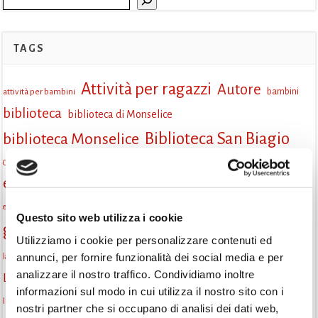
TAGS
Attività per ragazzi
Autore
attività per bambini
bambini
biblioteca
biblioteca di Monselice
Biblioteca San Biagio
biblioteca Monselice
cultura
Centro per il libro e la lettura
cittàchelegge
eventi biblioteca
eventi culturali
eventi culturali Monselice
eventi in biblioteca
eventi per famiglie
famiglie
Fiaccole della lettura
eventi Monselice
gratuito
Questo sito web utilizza i cookie
gruppo di lettura
Informazioni
incontri letterari
Utilizziamo i cookie per personalizzare contenuti ed
la strada di mattoni gialli
annunci, per fornire funzionalità dei social media e per
laboratorio
laboratori creativi
analizzare il nostro traffico. Condividiamo inoltre
lettura condivisa
Lettori itineranti
lettura
lettura ad alta voce
informazioni sul modo in cui utilizza il nostro sito con i
libri
lettura silenziosa
libri come semi
letture ad alta voce
libri da leggere
nostri partner che si occupano di analisi dei dati web,