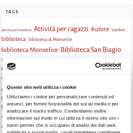
TAGS
Attività per ragazzi
Autore
attività per bambini
bambini
biblioteca
biblioteca di Monselice
Biblioteca San Biagio
biblioteca Monselice
cultura
Centro per il libro e la lettura
cittàchelegge
eventi biblioteca
eventi culturali
eventi culturali Monselice
eventi in biblioteca
eventi per famiglie
famiglie
Fiaccole della lettura
eventi Monselice
gruppo di lettura
Questo sito web utilizza i cookie
incontri letterari
gratuito
genitorialità
Utilizziamo i cookie per personalizzare contenuti ed
Informazioni
laboratorio
laboratori creativi
annunci, per fornire funzionalità dei social media e per
la strada di mattoni gialli
Lettori itineranti
lettura
analizzare il nostro traffico. Condividiamo inoltre
lettura condivisa
lettura silenziosa
informazioni sul modo in cui utilizza il nostro sito con i
lettura ad alta voce
nostri partner che si occupano di analisi dei dati web,
libri
libri come semi
letture ad alta voce
libri da leggere
letture per bambini
pubblicità e social media, i quali potrebbero combinarle