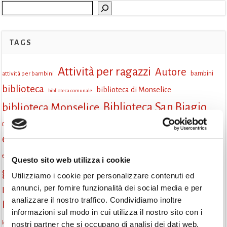
Cerca
TAGS
Attività per ragazzi
Autore
attività per bambini
bambini
biblioteca
biblioteca di Monselice
biblioteca comunale
Biblioteca San Biagio
biblioteca Monselice
cultura
Centro per il libro e la lettura
cittàchelegge
eventi biblioteca
eventi culturali
eventi culturali Monselice
eventi in biblioteca
eventi per famiglie
famiglie
Fiaccole della lettura
eventi Monselice
gratuito
Questo sito web utilizza i cookie
gruppo di lettura
incontri letterari
Utilizziamo i cookie per personalizzare contenuti ed
incontri di lettura
annunci, per fornire funzionalità dei social media e per
Informazioni
laboratorio
laboratori creativi
analizzare il nostro traffico. Condividiamo inoltre
la strada di mattoni gialli
Lettori itineranti
lettura
informazioni sul modo in cui utilizza il nostro sito con i
lettura condivisa
lettura silenziosa
lettura ad alta voce
nostri partner che si occupano di analisi dei dati web,