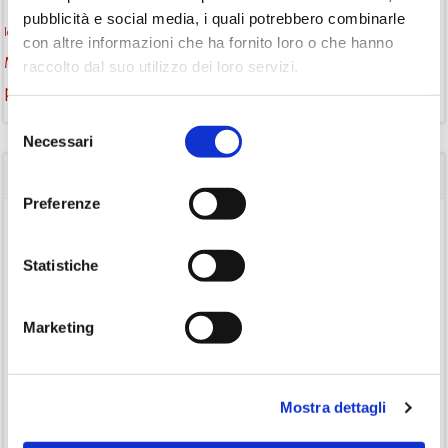
pubblicità e social media, i quali potrebbero combinarle
monselice
libri
libri come semi
letture ad alta voce
libri da leggere
con altre informazioni che ha fornito loro o che hanno
Monselice scrive
podcast letterario
podcast libri
raccolto dal suo utilizzo dei loro servizi.
promozione della lettura
Storia
Recensione
recensione libro
Selezione
Necessari
del
consenso
CATEGORIE
Preferenze
(84)
Avvisi
(24)
Consigli di lettura
Statistiche
(175)
Eventi
(26)
Marketing
Gruppo di lettura
(3)
Inclusività
(35)
Laboratorio
Mostra dettagli
(19)
Podcast