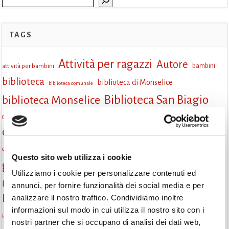
TAGS
Attività per ragazzi
Autore
attività per bambini
bambini
biblioteca
biblioteca di Monselice
biblioteca comunale
Biblioteca San Biagio
biblioteca Monselice
cultura
Centro per il libro e la lettura
cittàchelegge
eventi biblioteca
eventi culturali
eventi culturali Monselice
eventi in biblioteca
eventi per famiglie
famiglie
Fiaccole della lettura
eventi Monselice
gratuito
Questo sito web utilizza i cookie
gruppo di lettura
incontri letterari
incontri di lettura
Utilizziamo i cookie per personalizzare contenuti ed
Informazioni
annunci, per fornire funzionalità dei social media e per
laboratorio
laboratori creativi
analizzare il nostro traffico. Condividiamo inoltre
la strada di mattoni gialli
Lettori itineranti
lettura
informazioni sul modo in cui utilizza il nostro sito con i
lettura condivisa
lettura silenziosa
lettura ad alta voce
nostri partner che si occupano di analisi dei dati web,