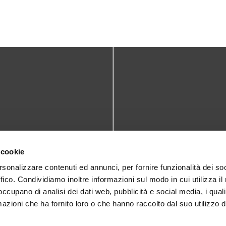
TATTI
DOVE SIAMO
 cookie
teca@comune.monselice.padova.it
Via San Biagio,10
rsonalizzare contenuti ed annunci, per fornire funzionalità dei so
ffico. Condividiamo inoltre informazioni sul modo in cui utilizza il 
35043 Monselice (PD)
 1905714
 occupano di analisi dei dati web, pubblicità e social media, i qual
azioni che ha fornito loro o che hanno raccolto dal suo utilizzo d