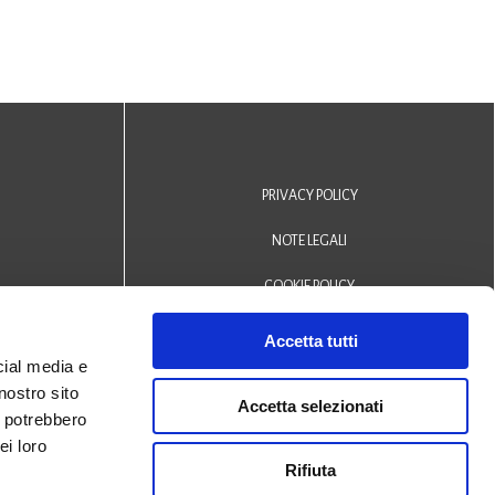
PRIVACY POLICY
NOTE LEGALI
COOKIE POLICY
DICHIARAZIONE DI ACCESSIBILITÀ
Accetta tutti
cial media e
Area riservata operatori
nostro sito
Accetta selezionati
i potrebbero
© 2024 Biblioteca Comunale
ei loro
Rifiuta
San Biagio Monselice -