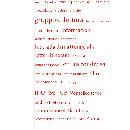
eventi per famiglie
famiglie
eventi Monselice
Fiaccole della lettura
gratuito
gruppo di lettura
incontri di lettura
Informazioni
incontri letterari
laboratorio
laboratori creativi
la strada di mattoni gialli
Lettori itineranti
lettura
lettura condivisa
lettura ad alta voce
libri
lettura silenziosa
letture ad alta voce
libri come semi
libri da leggere
monselice
Monselice scrive
podcast letterario
podcast libri
promozione della lettura
Storia
Recensione
recensione libro