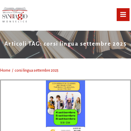
Vai
al
contenuto
Articoli TAG: corsi lingua settembre 2025
Home
corsi lingua settembre 2025