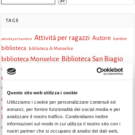
TAGS
Attività per ragazzi
Autore
attività per bambini
bambini
biblioteca
biblioteca di Monselice
Biblioteca San Biagio
biblioteca Monselice
cultura
Centro per il libro e la lettura
cittàchelegge
eventi biblioteca
cepell
eventi culturali
eventi culturali Monselice
eventi in biblioteca
eventi per famiglie
famiglie
Fiaccole della lettura
eventi Monselice
Questo sito web utilizza i cookie
gruppo di lettura
incontri letterari
gratuito
genitorialità
Utilizziamo i cookie per personalizzare contenuti ed
Informazioni
annunci, per fornire funzionalità dei social media e per
laboratorio
laboratori creativi
analizzare il nostro traffico. Condividiamo inoltre
la strada di mattoni gialli
Lettori itineranti
lettura
informazioni sul modo in cui utilizza il nostro sito con i
lettura condivisa
lettura silenziosa
lettura ad alta voce
nostri partner che si occupano di analisi dei dati web,