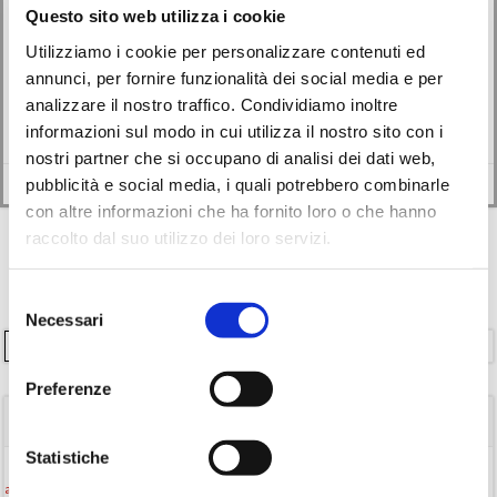
Questo sito web utilizza i cookie
29/12/2024
Utilizziamo i cookie per personalizzare contenuti ed
annunci, per fornire funzionalità dei social media e per
In questo episodio del podcast “La Strada di Mattoni Gialli” analizziamo
analizzare il nostro traffico. Condividiamo inoltre
“Stabat Mater” di Tiziano Scarpa, esplorando i suoi temi di solitudine,
ricerca interiore e musica come rifugio emotivo.
informazioni sul modo in cui utilizza il nostro sito con i
nostri partner che si occupano di analisi dei dati web,
Leggi di più
pubblicità e social media, i quali potrebbero combinarle
con altre informazioni che ha fornito loro o che hanno
raccolto dal suo utilizzo dei loro servizi.
Selezione
Necessari
del
Cerca
consenso
Preferenze
TAGS
Statistiche
Attività per ragazzi
Autore
attività per bambini
bambini