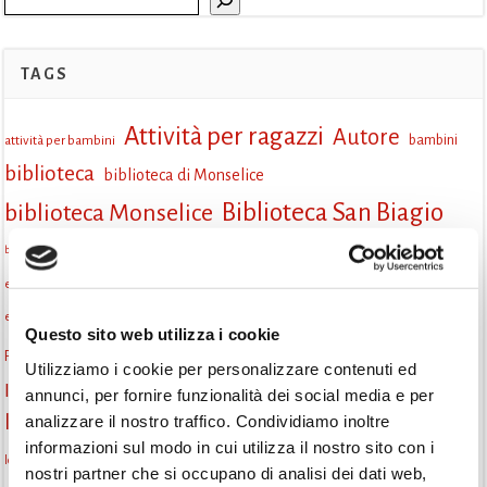
TAGS
Attività per ragazzi
Autore
attività per bambini
bambini
biblioteca
biblioteca di Monselice
Biblioteca San Biagio
biblioteca Monselice
cultura
Centro per il libro e la lettura
cittàchelegge
biblioteca San Biagio Monselice
eventi culturali
eventi biblioteca
eventi culturali Monselice
eventi per famiglie
eventi in biblioteca
famiglie
eventi Monselice
Questo sito web utilizza i cookie
gruppo di lettura
Fiaccole della lettura
incontri letterari
gratuito
Utilizziamo i cookie per personalizzare contenuti ed
Informazioni
laboratorio
annunci, per fornire funzionalità dei social media e per
laboratori creativi
analizzare il nostro traffico. Condividiamo inoltre
la strada di mattoni gialli
Lettori itineranti
lettura
informazioni sul modo in cui utilizza il nostro sito con i
lettura condivisa
lettura silenziosa
lettura ad alta voce
nostri partner che si occupano di analisi dei dati web,