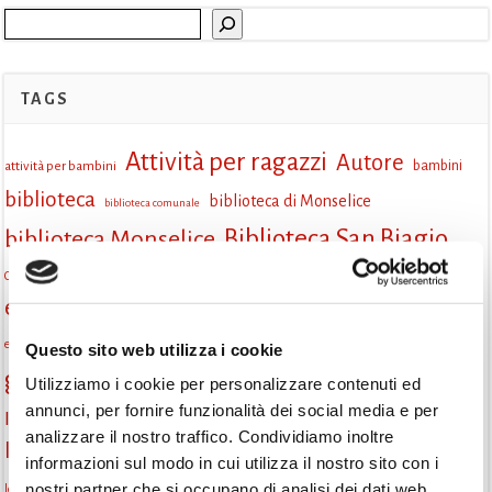
Cerca
TAGS
Attività per ragazzi
Autore
attività per bambini
bambini
biblioteca
biblioteca di Monselice
biblioteca comunale
Biblioteca San Biagio
biblioteca Monselice
cultura
Centro per il libro e la lettura
cittàchelegge
eventi biblioteca
eventi culturali
eventi culturali Monselice
eventi in biblioteca
eventi per famiglie
famiglie
Fiaccole della lettura
eventi Monselice
gratuito
Questo sito web utilizza i cookie
gruppo di lettura
Utilizziamo i cookie per personalizzare contenuti ed
incontri letterari
incontri di lettura
annunci, per fornire funzionalità dei social media e per
Informazioni
laboratorio
laboratori creativi
analizzare il nostro traffico. Condividiamo inoltre
la strada di mattoni gialli
Lettori itineranti
lettura
informazioni sul modo in cui utilizza il nostro sito con i
lettura condivisa
nostri partner che si occupano di analisi dei dati web,
lettura silenziosa
lettura ad alta voce