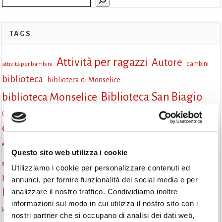
TAGS
Attività per ragazzi
Autore
attività per bambini
bambini
biblioteca
biblioteca di Monselice
Biblioteca San Biagio
biblioteca Monselice
cultura
Centro per il libro e la lettura
cittàchelegge
eventi biblioteca
cepell
eventi culturali
eventi culturali Monselice
eventi in biblioteca
eventi per famiglie
famiglie
Fiaccole della lettura
eventi Monselice
Questo sito web utilizza i cookie
gruppo di lettura
incontri letterari
gratuito
genitorialità
Utilizziamo i cookie per personalizzare contenuti ed
Informazioni
annunci, per fornire funzionalità dei social media e per
laboratorio
laboratori creativi
analizzare il nostro traffico. Condividiamo inoltre
la strada di mattoni gialli
Lettori itineranti
lettura
informazioni sul modo in cui utilizza il nostro sito con i
lettura condivisa
lettura silenziosa
lettura ad alta voce
nostri partner che si occupano di analisi dei dati web,