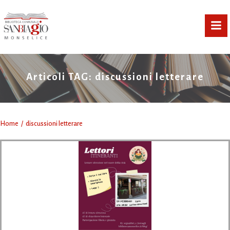
Vai
al
contenuto
Articoli TAG: discussioni letterare
Home
discussioni letterare