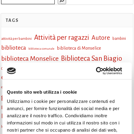
TAGS
Attività per ragazzi
Autore
attività per bambini
bambini
biblioteca
biblioteca di Monselice
biblioteca comunale
Biblioteca San Biagio
biblioteca Monselice
cultura
Centro per il libro e la lettura
cittàchelegge
eventi biblioteca
eventi culturali
eventi culturali Monselice
eventi in biblioteca
eventi per famiglie
famiglie
Fiaccole della lettura
eventi Monselice
gratuito
Questo sito web utilizza i cookie
gruppo di lettura
incontri letterari
incontri di lettura
Utilizziamo i cookie per personalizzare contenuti ed
Informazioni
annunci, per fornire funzionalità dei social media e per
laboratorio
laboratori creativi
analizzare il nostro traffico. Condividiamo inoltre
la strada di mattoni gialli
Lettori itineranti
lettura
informazioni sul modo in cui utilizza il nostro sito con i
lettura condivisa
lettura silenziosa
lettura ad alta voce
nostri partner che si occupano di analisi dei dati web,