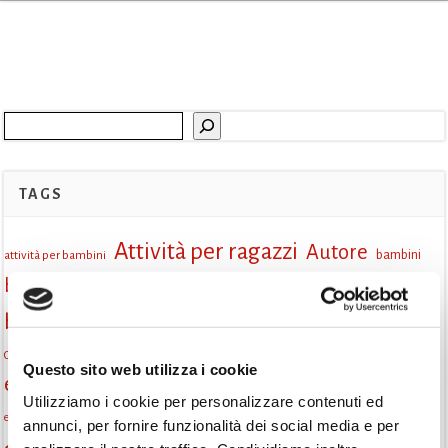
Cerca
TAGS
Attività per ragazzi
Autore
attività per bambini
bambini
biblioteca
biblioteca di Monselice
Biblioteca San Biagio
biblioteca Monselice
cultura
Centro per il libro e la lettura
cittàchelegge
eventi biblioteca
Questo sito web utilizza i cookie
eventi culturali
eventi culturali Monselice
eventi in biblioteca
Utilizziamo i cookie per personalizzare contenuti ed
eventi per famiglie
famiglie
Fiaccole della lettura
eventi Monselice
gratuito
annunci, per fornire funzionalità dei social media e per