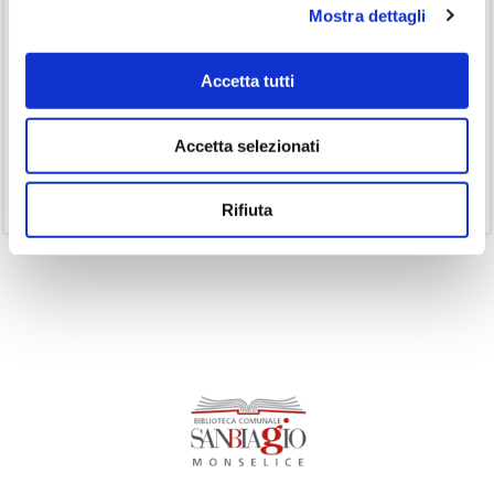
Mostra dettagli
(3)
Inclusività
(35)
Laboratorio
Accetta tutti
(19)
Podcast
(14)
Ricorrenze
Accetta selezionati
(1)
Senza categoria
(11)
Volumi
Rifiuta