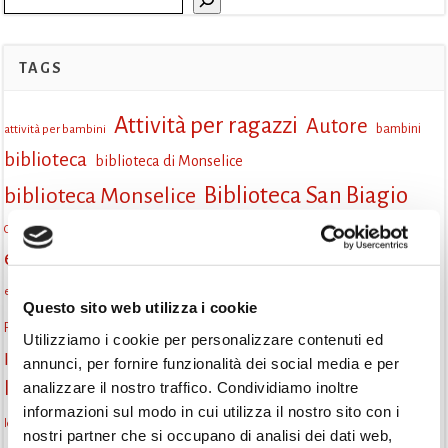
TAGS
Attività per ragazzi
Autore
attività per bambini
bambini
biblioteca
biblioteca di Monselice
Biblioteca San Biagio
biblioteca Monselice
cultura
Centro per il libro e la lettura
cittàchelegge
eventi biblioteca
eventi culturali
eventi culturali Monselice
eventi gratuiti
eventi per famiglie
eventi in biblioteca
famiglie
eventi Monselice
Questo sito web utilizza i cookie
gruppo di lettura
Fiaccole della lettura
incontri letterari
gratuito
Utilizziamo i cookie per personalizzare contenuti ed
Informazioni
laboratorio
annunci, per fornire funzionalità dei social media e per
laboratori creativi
analizzare il nostro traffico. Condividiamo inoltre
la strada di mattoni gialli
Lettori itineranti
lettura
informazioni sul modo in cui utilizza il nostro sito con i
lettura condivisa
lettura silenziosa
lettura ad alta voce
nostri partner che si occupano di analisi dei dati web,