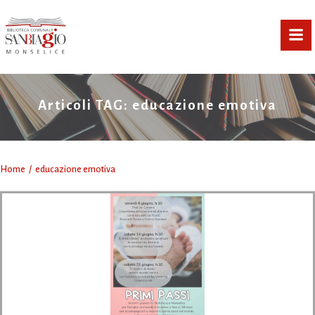
Vai
al
contenuto
Articoli TAG: educazione emotiva
Home
educazione emotiva