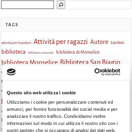
Cerca
TAGS
Attività per ragazzi
Autore
attività per bambini
bambini
biblioteca
biblioteca di Monselice
biblioteca comunale
Biblioteca San Biagio
biblioteca Monselice
cultura
Centro per il libro e la lettura
cittàchelegge
eventi biblioteca
eventi culturali
eventi culturali Monselice
eventi in biblioteca
eventi per famiglie
famiglie
Fiaccole della lettura
eventi Monselice
gratuito
Questo sito web utilizza i cookie
gruppo di lettura
Informazioni
incontri letterari
Utilizziamo i cookie per personalizzare contenuti ed
annunci, per fornire funzionalità dei social media e per
la strada di mattoni gialli
laboratorio
laboratori creativi
analizzare il nostro traffico. Condividiamo inoltre
lettura condivisa
Lettori itineranti
lettura
lettura ad alta voce
informazioni sul modo in cui utilizza il nostro sito con i
libri
lettura silenziosa
libri come semi
nostri partner che si occupano di analisi dei dati web,
letture ad alta voce
libri da leggere