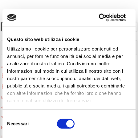
Cerca
Questo sito web utilizza i cookie
TAGS
Utilizziamo i cookie per personalizzare contenuti ed
annunci, per fornire funzionalità dei social media e per
analizzare il nostro traffico. Condividiamo inoltre
Attività per ragazzi
Autore
attività per bambini
bambini
informazioni sul modo in cui utilizza il nostro sito con i
biblioteca
biblioteca di Monselice
nostri partner che si occupano di analisi dei dati web,
Biblioteca San Biagio
pubblicità e social media, i quali potrebbero combinarle
biblioteca Monselice
con altre informazioni che ha fornito loro o che hanno
cultura
Centro per il libro e la lettura
cittàchelegge
biblioteca San Biagio Monselice
raccolto dal suo utilizzo dei loro servizi.
eventi culturali
eventi biblioteca
eventi culturali Monselice
eventi per famiglie
eventi in biblioteca
famiglie
eventi Monselice
Selezione
Necessari
del
gruppo di lettura
Fiaccole della lettura
incontri letterari
gratuito
consenso
Informazioni