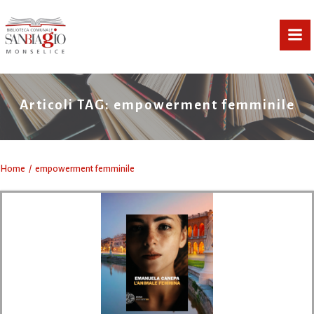
Vai
al
contenuto
Articoli TAG: empowerment femminile
Home
empowerment femminile