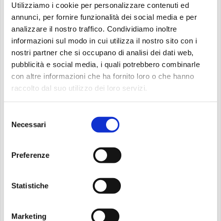
Utilizziamo i cookie per personalizzare contenuti ed
Ingresso
: Gratuito
annunci, per fornire funzionalità dei social media e per
analizzare il nostro traffico. Condividiamo inoltre
Non perdere l’opportunità di partecipare a questo
informazioni sul modo in cui utilizza il nostro sito con i
nostri partner che si occupano di analisi dei dati web,
incontro formativo e coinvolgente, inserito nella
pubblicità e social media, i quali potrebbero combinarle
prestigiosa rassegna
Monselice Scrive 2025
. Unisciti a noi
con altre informazioni che ha fornito loro o che hanno
per fare la differenza e contribuire a un futuro più equo e
raccolto dal suo utilizzo dei loro servizi.
rispettoso per tutte le donne.
Selezione
Un pomeriggio di riflessioni sulla Violenza
Necessari
del
di Genere
consenso
Per ulteriori informazioni, contatta la biblioteca al
0429
Preferenze
190 5714
o scrivi a
infolibri@comune.monselice.padova.it
.
Statistiche
Celebra l’8 marzo con consapevolezza e impegno,
partecipando a questo evento unico nel contesto
Marketing
di
Monselice Scrive 2025
. Ti aspettiamo in biblioteca!