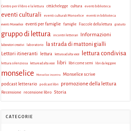
cultura
Centro per il libro e la lettura
cittàchelegge
eventi biblioteca
eventi culturali
eventi culturali Monselice
eventi in biblioteca
eventi per famiglie
famiglie
Fiaccole della lettura
eventi Monselice
gratuito
gruppo di lettura
Informazioni
incontri letterari
la strada di mattoni gialli
laboratorio
laboratori creativi
lettura condivisa
Lettori itineranti
lettura
lettura ad alta voce
libri
lettura silenziosa
libri come semi
letture ad alta voce
libri da leggere
monselice
Monselice scrive
Monselice incontra
promozione della lettura
podcast letterario
podcast libri
Storia
Recensione
recensione libro
CATEGORIE