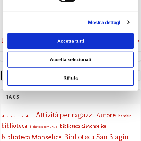
Eventi
Mostra dettagli
Post
Post
Precedente
Successivo
Accetta tutti
navigation
navigation
Accetta selezionati
Cerca
Rifiuta
TAGS
Attività per ragazzi
Autore
attività per bambini
bambini
biblioteca
biblioteca di Monselice
biblioteca comunale
Biblioteca San Biagio
biblioteca Monselice