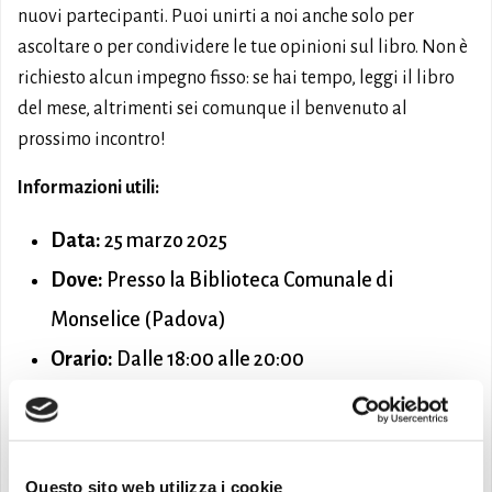
nuovi partecipanti. Puoi unirti a noi anche solo per
ascoltare o per condividere le tue opinioni sul libro. Non è
richiesto alcun impegno fisso: se hai tempo, leggi il libro
del mese, altrimenti sei comunque il benvenuto al
prossimo incontro!
Informazioni utili:
Data:
25 marzo 2025
Dove:
Presso la Biblioteca Comunale di
Monselice (Padova)
Orario:
Dalle 18:00 alle 20:00
Contatti:
0429.1905714
|
infolibri@comune.monselice.padova.it
Scarica la locandina
per tutti i dettagli
Questo sito web utilizza i cookie