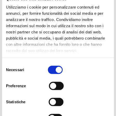
sull’evento.
Utilizziamo i cookie per personalizzare contenuti ed
annunci, per fornire funzionalità dei social media e per
Perché leggere Alice Munro?
analizzare il nostro traffico. Condividiamo inoltre
informazioni sul modo in cui utilizza il nostro sito con i
Alice Munro, premio Nobel per la Letteratura nel 2013, è
nostri partner che si occupano di analisi dei dati web,
nota per la sua capacità di raccontare storie
pubblicità e social media, i quali potrebbero combinarle
apparentemente semplici ma ricche di profondità
con altre informazioni che ha fornito loro o che hanno
emotiva. I suoi personaggi sono spesso persone comuni
raccolto dal suo utilizzo dei loro servizi.
alle prese con situazioni quotidiane, ma attraverso i loro
occhi Munro riesce a svelare verità universali.
“Amico,
Selezione
Necessari
Nemico, Amante…”
è un esempio perfetto del suo talento
del
consenso
narrativo, capace di emozionare e far riflettere.
Preferenze
Non perdere l’occasione di vivere un’esperienza
arricchente e coinvolgente. Ti aspettiamo per scoprire
Statistiche
insieme la bellezza della letteratura e il potere delle
storie!