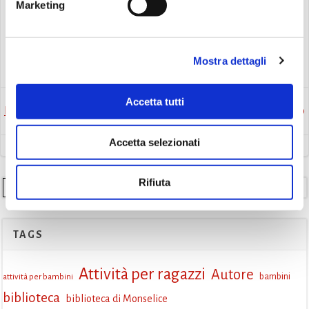
Marketing
scarica la locandina
Eventi
Gruppo di lettura
Mostra dettagli
Accetta tutti
Post
Post
Precedente
Successivo
navigation
navigation
Accetta selezionati
Rifiuta
Cerca
TAGS
Attività per ragazzi
Autore
attività per bambini
bambini
biblioteca
biblioteca di Monselice