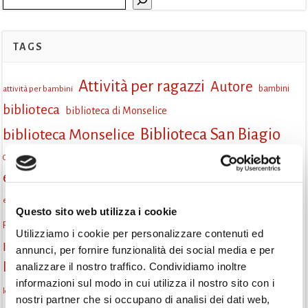
TAGS
Attività per ragazzi
Autore
attività per bambini
bambini
biblioteca
biblioteca di Monselice
Biblioteca San Biagio
biblioteca Monselice
cultura
Centro per il libro e la lettura
cittàchelegge
eventi biblioteca
eventi culturali
eventi culturali Monselice
eventi gratuiti
eventi per famiglie
eventi in biblioteca
famiglie
eventi Monselice
Questo sito web utilizza i cookie
gruppo di lettura
Fiaccole della lettura
incontri letterari
gratuito
Utilizziamo i cookie per personalizzare contenuti ed
Informazioni
laboratorio
annunci, per fornire funzionalità dei social media e per
laboratori creativi
analizzare il nostro traffico. Condividiamo inoltre
la strada di mattoni gialli
Lettori itineranti
lettura
informazioni sul modo in cui utilizza il nostro sito con i
lettura condivisa
lettura silenziosa
lettura ad alta voce
nostri partner che si occupano di analisi dei dati web,