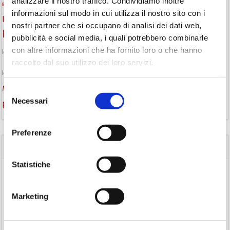
gruppo di lettura
analizzare il nostro traffico. Condividiamo inoltre
incontri letterari
gratuito
genitorialità
informazioni sul modo in cui utilizza il nostro sito con i
Informazioni
laboratorio
laboratori creativi
nostri partner che si occupano di analisi dei dati web,
la strada di mattoni gialli
Lettori itineranti
lettura
pubblicità e social media, i quali potrebbero combinarle
lettura condivisa
con altre informazioni che ha fornito loro o che hanno
lettura silenziosa
lettura ad alta voce
raccolto dal suo utilizzo dei loro servizi.
monselice
libri
libri come semi
letture ad alta voce
libri da leggere
Monselice scrive
podcast letterario
podcast libri
Selezione
Necessari
del
promozione della lettura
Storia
Recensione
recensione libro
consenso
Preferenze
CATEGORIE
Statistiche
(84)
Avvisi
(24)
Consigli di lettura
Marketing
(175)
Eventi
(26)
Gruppo di lettura