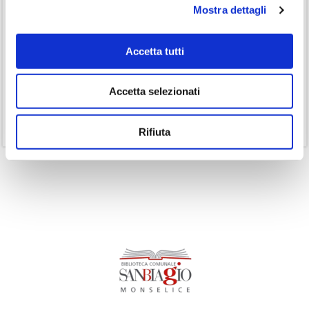
Mostra dettagli
(3)
Inclusività
(35)
Laboratorio
Accetta tutti
(19)
Podcast
(14)
Ricorrenze
Accetta selezionati
(1)
Senza categoria
(11)
Volumi
Rifiuta