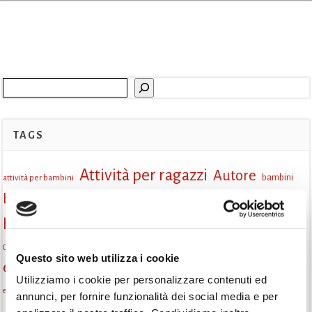
Cerca
TAGS
Attività per ragazzi
Autore
attività per bambini
bambini
biblioteca
biblioteca di Monselice
Biblioteca San Biagio
biblioteca Monselice
cultura
Centro per il libro e la lettura
cittàchelegge
eventi biblioteca
cepell
Questo sito web utilizza i cookie
eventi culturali
eventi culturali Monselice
eventi in biblioteca
Utilizziamo i cookie per personalizzare contenuti ed
eventi per famiglie
famiglie
Fiaccole della lettura
eventi Monselice
annunci, per fornire funzionalità dei social media e per