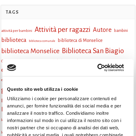
TAGS
Attività per ragazzi
Autore
attività per bambini
bambini
biblioteca
biblioteca di Monselice
biblioteca comunale
Biblioteca San Biagio
biblioteca Monselice
cultura
Centro per il libro e la lettura
cittàchelegge
eventi biblioteca
eventi culturali
eventi culturali Monselice
eventi in biblioteca
eventi per famiglie
famiglie
Fiaccole della lettura
eventi Monselice
gratuito
gruppo di lettura
Questo sito web utilizza i cookie
incontri letterari
incontri di lettura
Utilizziamo i cookie per personalizzare contenuti ed
Informazioni
laboratorio
laboratori creativi
annunci, per fornire funzionalità dei social media e per
la strada di mattoni gialli
Lettori itineranti
lettura
analizzare il nostro traffico. Condividiamo inoltre
lettura condivisa
informazioni sul modo in cui utilizza il nostro sito con i
lettura silenziosa
lettura ad alta voce
nostri partner che si occupano di analisi dei dati web,
monselice
libri
libri come semi
letture ad alta voce
libri da leggere
pubblicità e social media, i quali potrebbero combinarle