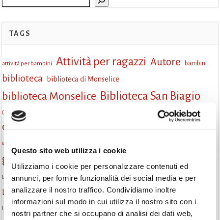
TAGS
Attività per ragazzi
Autore
attività per bambini
bambini
biblioteca
biblioteca di Monselice
Biblioteca San Biagio
biblioteca Monselice
cultura
Centro per il libro e la lettura
cittàchelegge
eventi biblioteca
eventi culturali
eventi culturali Monselice
eventi in biblioteca
eventi per famiglie
famiglie
Fiaccole della lettura
eventi Monselice
gratuito
Questo sito web utilizza i cookie
gruppo di lettura
Informazioni
incontri letterari
Utilizziamo i cookie per personalizzare contenuti ed
la strada di mattoni gialli
annunci, per fornire funzionalità dei social media e per
laboratorio
laboratori creativi
analizzare il nostro traffico. Condividiamo inoltre
lettura condivisa
Lettori itineranti
lettura
lettura ad alta voce
informazioni sul modo in cui utilizza il nostro sito con i
libri
lettura silenziosa
libri come semi
letture ad alta voce
libri da leggere
nostri partner che si occupano di analisi dei dati web,