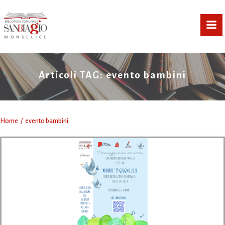
Vai
al
contenuto
Articoli TAG: evento bambini
Home
evento bambini