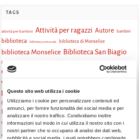
TAGS
Attività per ragazzi
Autore
attività per bambini
bambini
biblioteca
biblioteca di Monselice
biblioteca comunale
Biblioteca San Biagio
biblioteca Monselice
cultura
Centro per il libro e la lettura
cittàchelegge
eventi biblioteca
eventi culturali
eventi culturali Monselice
eventi in biblioteca
eventi per famiglie
famiglie
Fiaccole della lettura
eventi Monselice
gratuito
gruppo di lettura
Questo sito web utilizza i cookie
incontri letterari
incontri di lettura
Utilizziamo i cookie per personalizzare contenuti ed
Informazioni
laboratorio
laboratori creativi
annunci, per fornire funzionalità dei social media e per
la strada di mattoni gialli
Lettori itineranti
lettura
analizzare il nostro traffico. Condividiamo inoltre
lettura condivisa
informazioni sul modo in cui utilizza il nostro sito con i
lettura silenziosa
lettura ad alta voce
nostri partner che si occupano di analisi dei dati web,
monselice
libri
libri come semi
letture ad alta voce
libri da leggere
pubblicità e social media, i quali potrebbero combinarle