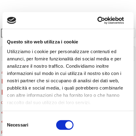
Cerca
Questo sito web utilizza i cookie
Utilizziamo i cookie per personalizzare contenuti ed
TAGS
annunci, per fornire funzionalità dei social media e per
analizzare il nostro traffico. Condividiamo inoltre
Attività per ragazzi
Autore
attività per bambini
bambini
informazioni sul modo in cui utilizza il nostro sito con i
nostri partner che si occupano di analisi dei dati web,
biblioteca
biblioteca di Monselice
pubblicità e social media, i quali potrebbero combinarle
Biblioteca San Biagio
biblioteca Monselice
con altre informazioni che ha fornito loro o che hanno
raccolto dal suo utilizzo dei loro servizi.
cultura
Centro per il libro e la lettura
cittàchelegge
cepell
cultura Monselice
eventi culturali
eventi biblioteca
eventi culturali Monselice
Selezione
eventi per famiglie
eventi in biblioteca
famiglie
eventi Monselice
Necessari
del
gruppo di lettura
Fiaccole della lettura
incontri letterari
consenso
gratuito