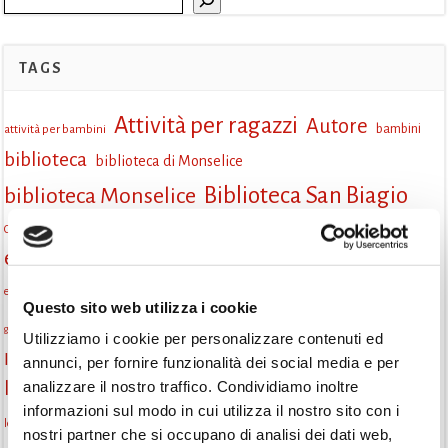
TAGS
Attività per ragazzi
Autore
attività per bambini
bambini
biblioteca
biblioteca di Monselice
Biblioteca San Biagio
biblioteca Monselice
cultura
Centro per il libro e la lettura
cittàchelegge
eventi biblioteca
cepell
eventi culturali
eventi culturali Monselice
eventi in biblioteca
eventi per famiglie
famiglie
Fiaccole della lettura
eventi Monselice
Questo sito web utilizza i cookie
gruppo di lettura
incontri letterari
gratuito
genitorialità
Utilizziamo i cookie per personalizzare contenuti ed
Informazioni
annunci, per fornire funzionalità dei social media e per
laboratorio
laboratori creativi
analizzare il nostro traffico. Condividiamo inoltre
la strada di mattoni gialli
Lettori itineranti
lettura
informazioni sul modo in cui utilizza il nostro sito con i
lettura condivisa
lettura silenziosa
lettura ad alta voce
nostri partner che si occupano di analisi dei dati web,