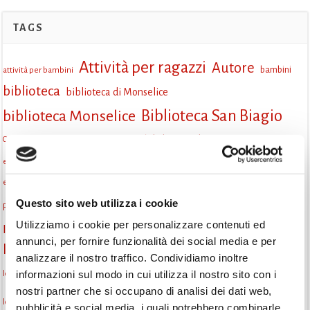
TAGS
Attività per ragazzi
Autore
attività per bambini
bambini
biblioteca
biblioteca di Monselice
Biblioteca San Biagio
biblioteca Monselice
cultura
Centro per il libro e la lettura
cittàchelegge
cepell
cultura Monselice
eventi culturali
eventi biblioteca
eventi culturali Monselice
eventi per famiglie
eventi in biblioteca
famiglie
eventi Monselice
gruppo di lettura
Questo sito web utilizza i cookie
Fiaccole della lettura
incontri letterari
gratuito
Utilizziamo i cookie per personalizzare contenuti ed
Informazioni
laboratorio
laboratori creativi
annunci, per fornire funzionalità dei social media e per
la strada di mattoni gialli
Lettori itineranti
lettura
analizzare il nostro traffico. Condividiamo inoltre
lettura condivisa
informazioni sul modo in cui utilizza il nostro sito con i
lettura silenziosa
lettura ad alta voce
nostri partner che si occupano di analisi dei dati web,
monselice
libri
libri come semi
letture ad alta voce
libri da leggere
pubblicità e social media, i quali potrebbero combinarle