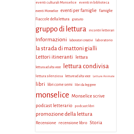
eventi culturali Monselice
eventi in biblioteca
eventi per famiglie
famiglie
eventi Monselice
Fiaccole della lettura
gratuito
gruppo di lettura
incontri letterari
Informazioni
laboratorio
laboratori creativi
la strada di mattoni gialli
Lettori itineranti
lettura
lettura condivisa
lettura ad alta voce
lettura silenziosa
letture ad alta voce
Letture Animate
libri
libri come semi
libri da leggere
monselice
Monselice scrive
podcast letterario
podcast libri
promozione della lettura
Storia
Recensione
recensione libro