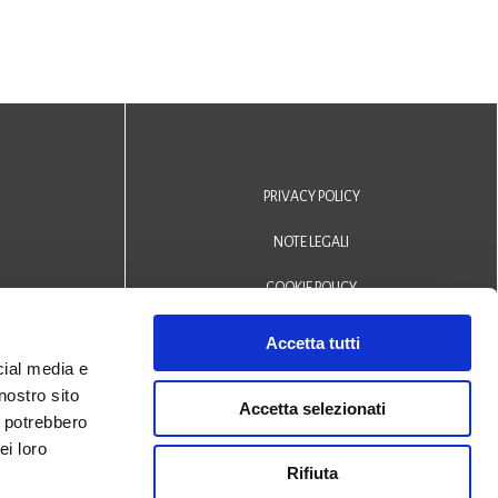
PRIVACY POLICY
NOTE LEGALI
COOKIE POLICY
DICHIARAZIONE DI ACCESSIBILITÀ
Accetta tutti
cial media e
Area riservata operatori
nostro sito
Accetta selezionati
i potrebbero
© 2024 Biblioteca Comunale
ei loro
Rifiuta
San Biagio Monselice -