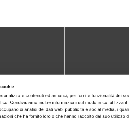
TATTI
DOVE SIAMO
 cookie
teca@comune.monselice.padova.it
Via San Biagio,10
rsonalizzare contenuti ed annunci, per fornire funzionalità dei so
ffico. Condividiamo inoltre informazioni sul modo in cui utilizza il 
35043 Monselice (PD)
 1905714
 occupano di analisi dei dati web, pubblicità e social media, i qual
azioni che ha fornito loro o che hanno raccolto dal suo utilizzo d