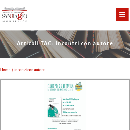
Vai
al
contenuto
Articoli TAG: incontri con autore
Home
incontri con autore