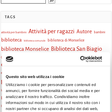
TAGS
Attività per ragazzi
Autore
attività per bambini
bambini
biblioteca
biblioteca di Monselice
biblioteca comunale
Biblioteca San Biagio
biblioteca Monselice
cultura
Centro per il libro e la lettura
cittàchelegge
eventi biblioteca
eventi culturali
eventi culturali Monselice
eventi in biblioteca
eventi per famiglie
famiglie
Fiaccole della lettura
eventi Monselice
gratuito
Questo sito web utilizza i cookie
gruppo di lettura
Informazioni
incontri letterari
Utilizziamo i cookie per personalizzare contenuti ed
la strada di mattoni gialli
annunci, per fornire funzionalità dei social media e per
laboratorio
laboratori creativi
analizzare il nostro traffico. Condividiamo inoltre
lettura condivisa
Lettori itineranti
lettura
lettura ad alta voce
informazioni sul modo in cui utilizza il nostro sito con i
libri
lettura silenziosa
libri come semi
letture ad alta voce
libri da leggere
nostri partner che si occupano di analisi dei dati web,