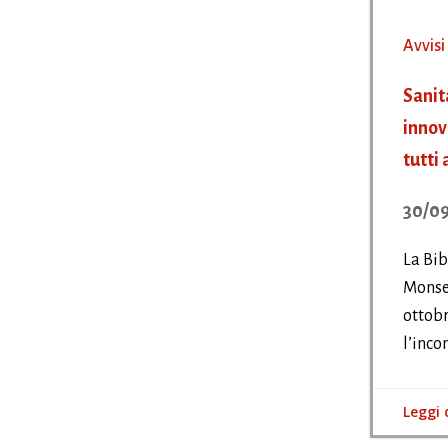
Avvisi
Sanit
innov
tutti
30/09
La Bib
Monsel
ottobr
l’inco
Leggi 