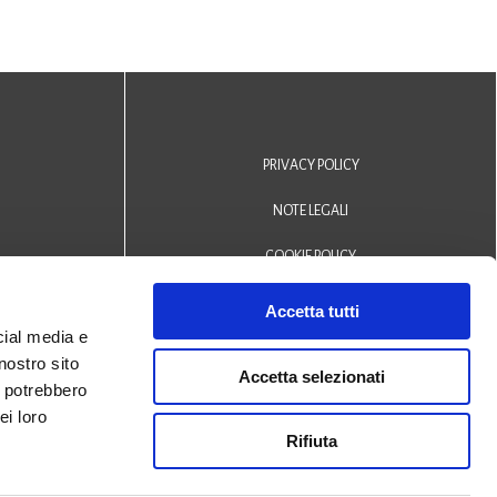
PRIVACY POLICY
NOTE LEGALI
COOKIE POLICY
DICHIARAZIONE DI ACCESSIBILITÀ
Accetta tutti
cial media e
Area riservata operatori
nostro sito
Accetta selezionati
i potrebbero
© 2024 Biblioteca Comunale
ei loro
Rifiuta
San Biagio Monselice -
Credits
Halley Veneto srl