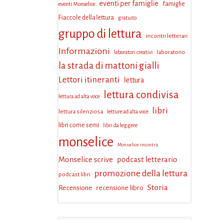
eventi per famiglie
famiglie
eventi Monselice
Fiaccole della lettura
gratuito
gruppo di lettura
incontri letterari
Informazioni
laboratorio
laboratori creativi
la strada di mattoni gialli
Lettori itineranti
lettura
lettura condivisa
lettura ad alta voce
libri
lettura silenziosa
letture ad alta voce
libri come semi
libri da leggere
monselice
Monselice incontra
Monselice scrive
podcast letterario
promozione della lettura
podcast libri
Storia
Recensione
recensione libro