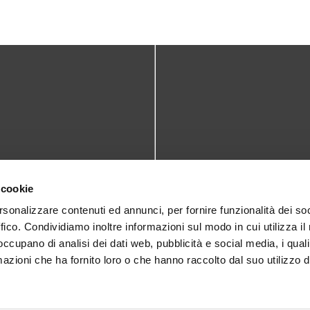
TATTI
DOVE SIAMO
 cookie
teca@comune.monselice.padova.it
Via San Biagio,10
rsonalizzare contenuti ed annunci, per fornire funzionalità dei so
ffico. Condividiamo inoltre informazioni sul modo in cui utilizza il 
35043 Monselice (PD)
 1905714
 occupano di analisi dei dati web, pubblicità e social media, i qual
azioni che ha fornito loro o che hanno raccolto dal suo utilizzo d